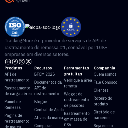
TrackingMore é o provedor de serviços de API de
rastreamento de remessa #1, confiável por 10K+
empresas em diversos setores.
Produtos
Recursos
Ferramentas
Companhia
gratuitas
API de
BFCM 2025
Quem somos
rastreamento
Verifique a área
Documentos da
Fale Conosco
remota
Rastreamento
API de
Clientes
de carga aérea
rastreamento
Widget de
Roteiro do
rastreamento
Painel de
Blogue
produto
de pacotes
Remessa
Central de Ajuda
Diretório de
Rastreamento
Página de
Ativos da marca
parceiros
em massa de
rastreamento
CSV
Comparar
Seja nosso
de marca