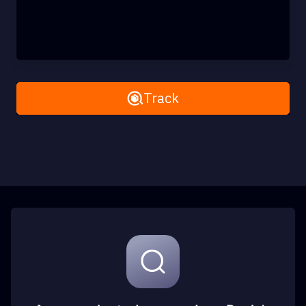
Remove All
Track