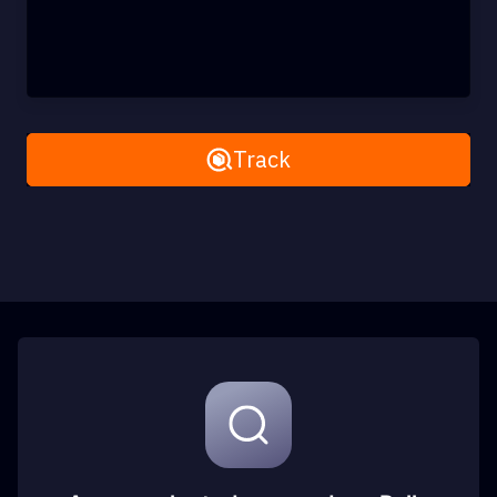
Remove All
Track