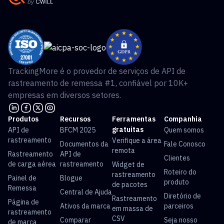
TrackingMore é o provedor de serviços de API de
rastreamento de remessa #1, confiável por 10K+
empresas em diversos setores.
Produtos
Recursos
Ferramentas
Companhia
gratuitas
API de
BFCM 2025
Quem somos
rastreamento
Verifique a área
Documentos da
Fale Conosco
remota
Rastreamento
API de
Clientes
de carga aérea
rastreamento
Widget de
Roteiro do
rastreamento
Painel de
Blogue
produto
de pacotes
Remessa
Central de Ajuda
Diretório de
Rastreamento
Página de
Ativos da marca
parceiros
em massa de
rastreamento
CSV
Comparar
Seja nosso
de marca