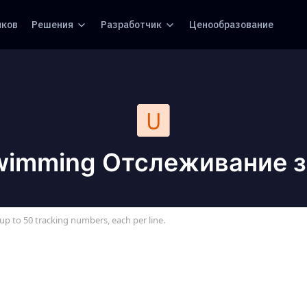
иков
Решения
Разработчик
Ценообразование
wimming Отслеживание з
up to 50 tracking numbers, each per line.