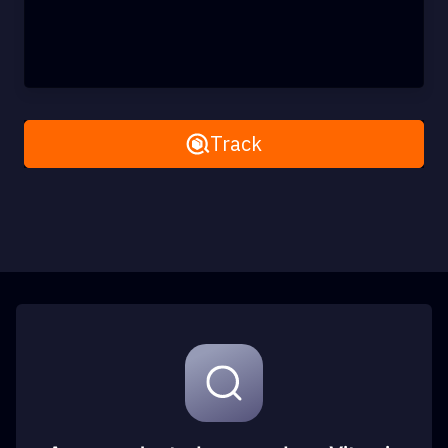
Remove All
Track