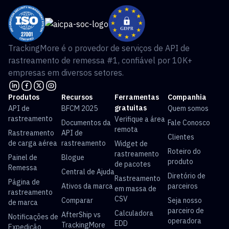
TrackingMore é o provedor de serviços de API de
rastreamento de remessa #1, confiável por 10K+
empresas em diversos setores.
Produtos
Recursos
Ferramentas
Companhia
gratuitas
API de
BFCM 2025
Quem somos
rastreamento
Verifique a área
Documentos da
Fale Conosco
remota
Rastreamento
API de
Clientes
de carga aérea
rastreamento
Widget de
Roteiro do
rastreamento
Painel de
Blogue
produto
de pacotes
Remessa
Central de Ajuda
Diretório de
Rastreamento
Página de
Ativos da marca
parceiros
em massa de
rastreamento
CSV
Comparar
Seja nosso
de marca
parceiro de
Calculadora
AfterShip vs
Notificações de
operadora
EDD
TrackingMore
Expedição