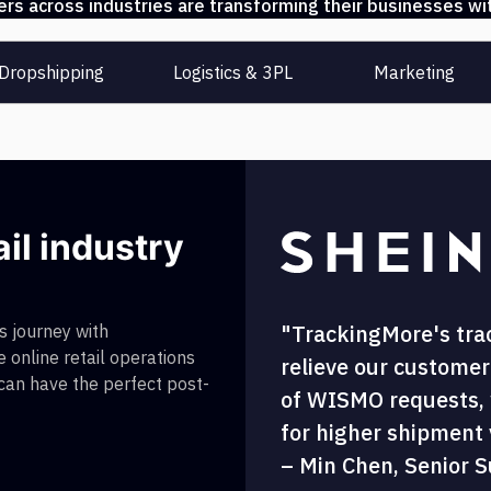
s across industries are transforming their businesses wit
Dropshipping
Logistics & 3PL
Marketing
ail industry
"TrackingMore's tra
 journey with
 online retail operations
relieve our customer
 can have the perfect post-
of WISMO requests, w
for higher shipment vi
– Min Chen, Senior S