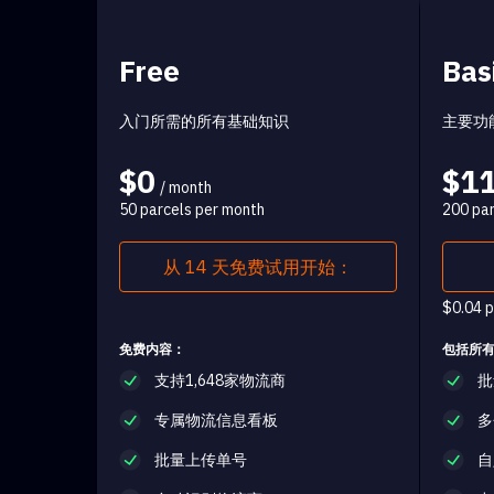
Free
Bas
入门所需的所有基础知识
主要功
$0
$1
/ month
50 parcels per month
200 par
从 14 天免费试用开始：
$0.04 p
免费内容：
包括所
支持1,648家物流商
批
专属物流信息看板
多
批量上传单号
自