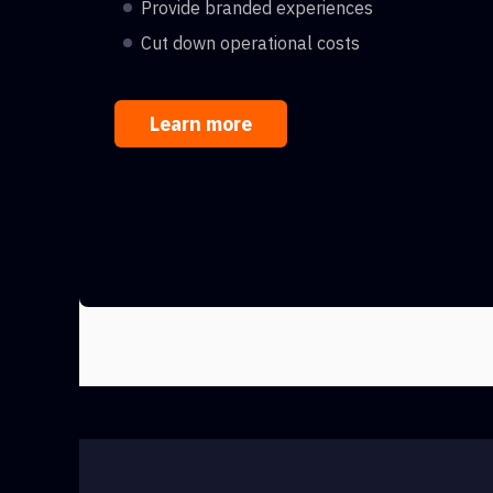
Provide branded experiences
Cut down operational costs
Learn more