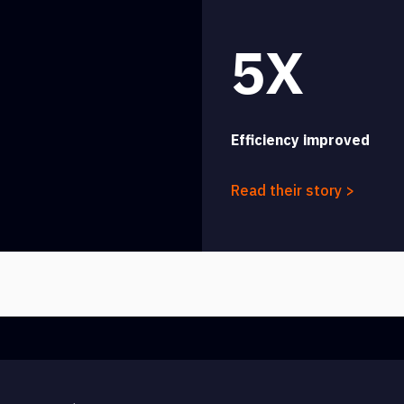
5X
Efficiency improved
Read their story >