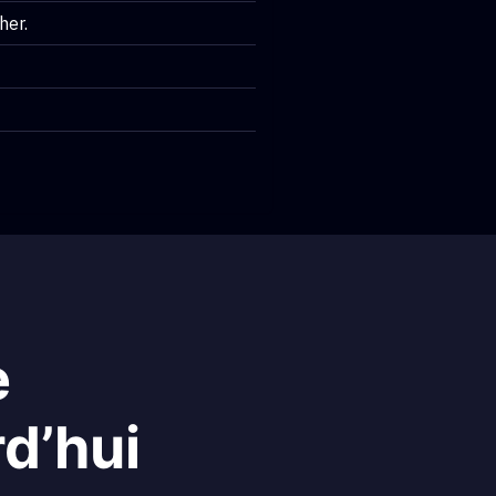
her.
e
rd’hui