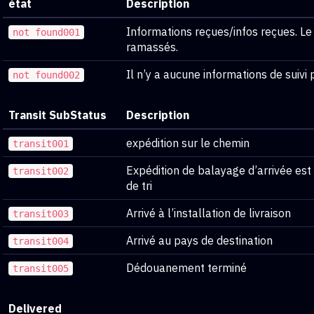
état
Description
Informations reçues/infos reçues. Le 
not found001
ramassés.
Il n’y a aucune informations de suivi
not found002
Transit SubStatus
Description
expédition sur le chemin
transit001
Expédition de balayage d’arrivée est
transit002
de tri
Arrivé à l’installation de livraison
transit003
Arrivé au pays de destination
transit004
Dédouanement terminé
transit005
Delivered