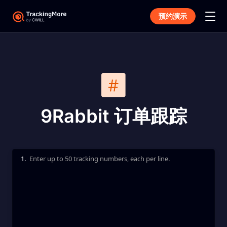
预约演示
9Rabbit 订单跟踪
1.
Enter up to 50 tracking numbers, each per line.