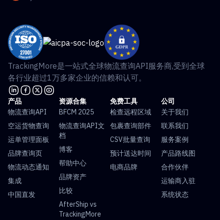
TrackingMore是一站式全球物流查询API服务商,受到全球
各行业超过1万多家企业的信赖和认可。
产品
资源合集
免费工具
公司
物流查询API
BFCM 2025
检查远程区域
关于我们
空运货物查询
物流查询API文
包裹查询部件
联系我们
档
运单管理面板
CSV批量查询
服务案例
博客
品牌查询页
预计送达时间
产品路线图
帮助中心
物流动态通知
电商品牌
合作伙伴
品牌资产
集成
运输商入驻
比较
中国直发
系统状态
AfterShip vs
TrackingMore