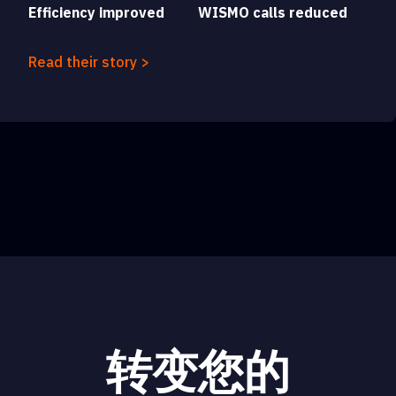
Efficiency improved
WISMO calls reduced
Read their story >
转变您的