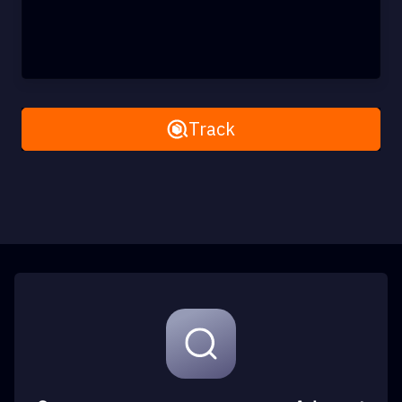
Remove All
Track