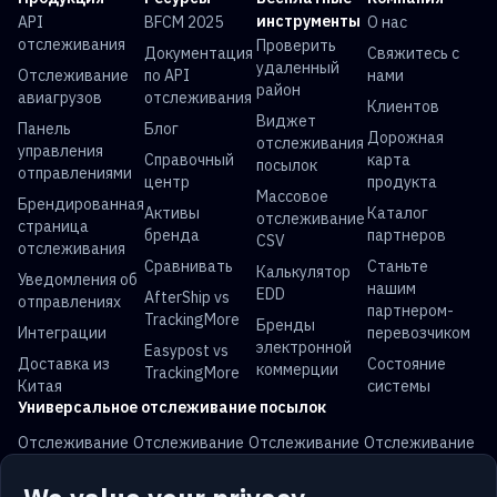
инструменты
API
BFCM 2025
О нас
отслеживания
Проверить
Документация
Свяжитесь с
удаленный
Отслеживание
по API
нами
район
авиагрузов
отслеживания
Клиентов
Виджет
Панель
Блог
Дорожная
отслеживания
управления
Справочный
карта
посылок
отправлениями
центр
продукта
Массовое
Брендированная
Активы
Каталог
отслеживание
страница
бренда
партнеров
CSV
отслеживания
Сравнивать
Станьте
Калькулятор
Уведомления об
нашим
EDD
AfterShip vs
отправлениях
партнером-
TrackingMore
Бренды
Интеграции
перевозчиком
электронной
Easypost vs
Доставка из
Состояние
коммерции
TrackingMore
Китая
системы
Универсальное отслеживание посылок
Отслеживание
Отслеживание
Отслеживание
Отслеживание
USPS
UPS
FedEx
DHL
Отслеживание
Отслеживание
Отслеживание
Отслеживание