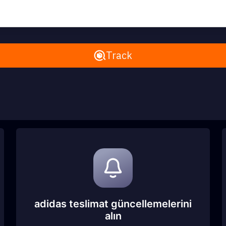
Remove All
Track
adidas teslimat güncellemelerini
alın