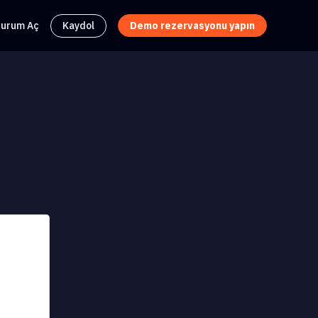
turum Aç
Kaydol
Demo rezervasyonu yapın