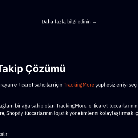
Daha fazla bilgi edinin →
ş Takip Çözümü
ayan e-ticaret satıcıları için
TrackingMore
şüphesiz en iyi seç
am bir ağa sahip olan TrackingMore, e-ticaret tüccarlarının çeş
, Shopify tüccarlarının lojistik yönetimlerini kolaylaştırmak iç
lir: