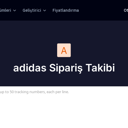
ümleri
Geliştirici
Fiyatlandırma
O
adidas Sipariş Takibi
up to 50 tracking numbers, each per line.