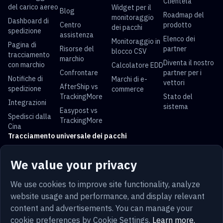
Clientela
del carico aereo
Widget per il
Blog
Roadmap del
monitoraggio
Dashboard di
Centro
prodotto
dei pacchi
spedizione
assistenza
Elenco dei
Monitoraggio in
Pagina di
Risorse del
partner
blocco CSV
tracciamento
marchio
Diventa il nostro
con marchio
Calcolatore EDD
Confrontare
partner per i
Notifiche di
Marchi di e-
vettori
AfterShip vs
spedizione
commerce
TrackingMore
Stato del
Integrazioni
sistema
Easypost vs
Spedisci dalla
TrackingMore
Cina
Tracciamento universale dei pacchi
Tracciamento
Tracciamento
Tracciamento
Tracciamento
We value your privacy
USPS
UPS
FedEx
DHL
Tracciamento
Tracciamento
Tracciamento
Tracciamento
We use cookies to improve site functionality, analyze
China Post
Royal Mail
Yun Express
Australia Post
website usage and performance, and display relevant
content and advertisements. You can manage your
cookie preferences by Cookie Settings.
Learn more.