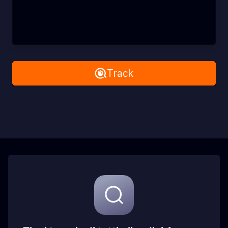
Remove All
Track