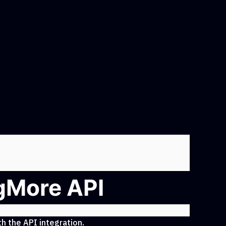
ngMore API
h the API integration.