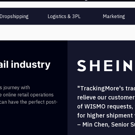
Dropshipping
Logistics & 3PL
Marketing
ail industry
"TrackingMore's tra
 journey with
 online retail operations
relieve our customer
 can have the perfect post-
of WISMO requests, w
for higher shipment vi
– Min Chen, Senior S