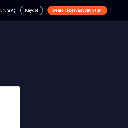
turum Aç
Kaydol
Demo rezervasyonu yapın