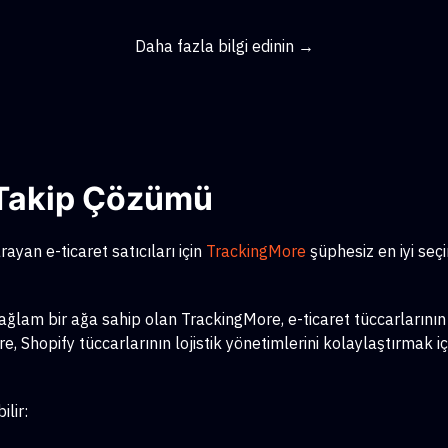
Daha fazla bilgi edinin →
ş Takip Çözümü
ayan e-ticaret satıcıları için
TrackingMore
şüphesiz en iyi seç
am bir ağa sahip olan TrackingMore, e-ticaret tüccarlarının çeş
, Shopify tüccarlarının lojistik yönetimlerini kolaylaştırmak iç
lir: