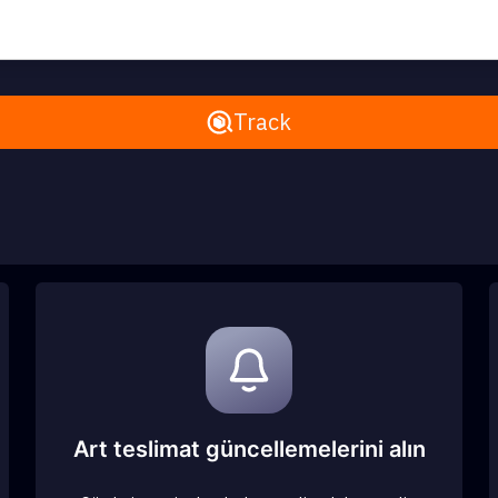
Remove All
Track
Art teslimat güncellemelerini alın