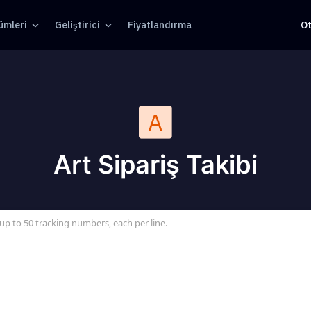
ümleri
Geliştirici
Fiyatlandırma
O
Art Sipariş Takibi
up to 50 tracking numbers, each per line.