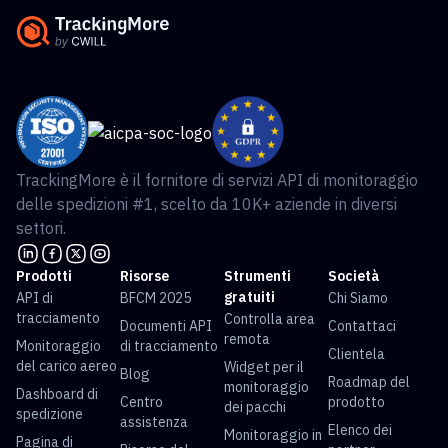
TrackingMore è il fornitore di servizi API di monitoraggio
delle spedizioni #1, scelto da 10K+ aziende in diversi
settori.
Prodotti
Risorse
Strumenti
Società
gratuiti
API di
BFCM 2025
Chi Siamo
tracciamento
Controlla area
Documenti API
Contattaci
remota
Monitoraggio
di tracciamento
Clientela
del carico aereo
Widget per il
Blog
Roadmap del
monitoraggio
Dashboard di
Centro
prodotto
dei pacchi
spedizione
assistenza
Elenco dei
Monitoraggio in
Pagina di