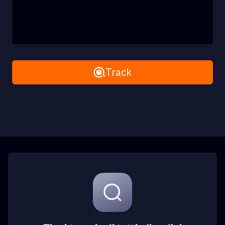
Remove All
Track