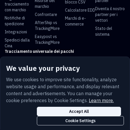
Risorse del
partner
blocco CSV
tracciamento
marchio
Diventa il nostro
con marchio
Calcolatore EDD
Confrontare
partner per i
Notifiche di
Marchi di e-
vettori
AfterShip vs
spedizione
commerce
TrackingMore
Stato del
Integrazioni
sistema
Easypost vs
Spedisci dalla
TrackingMore
Cina
Tracciamento universale dei pacchi
Tracciamento
Tracciamento
Tracciamento
Tracciamento
We value your privacy
USPS
UPS
FedEx
DHL
Tracciamento
Tracciamento
Tracciamento
Tracciamento
We use cookies to improve site functionality, analyze
China Post
Royal Mail
Yun Express
Australia Post
website usage and performance, and display relevant
content and advertisements. You can manage your
cookie preferences by Cookie Settings.
Learn more.
Termini
Privacy
Mappa del sito
Sicurezza
Accept All
Italiano
Trust
Cookie
Impostazioni dei cookie
Cookie Settings
Copyright © 2014-2026 TrackingMore. All Rights Reserved.