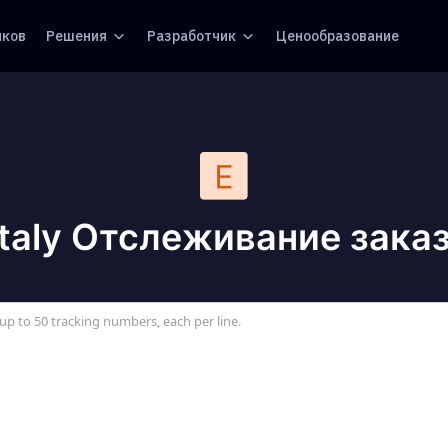
иков
Решения
Разработчик
Ценообразование
taly Отслеживание зака
up to 50 tracking numbers, each per line.