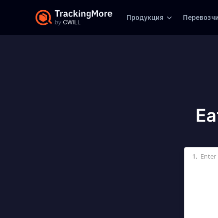
Продукция
Перевозч
Ea
1.
Enter 