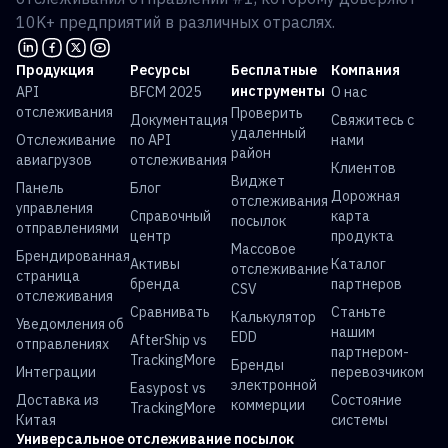
10K+ предприятий в различных отраслях.
Продукция
Ресурсы
Бесплатные
Компания
инструменты
API
BFCM 2025
О нас
отслеживания
Проверить
Документация
Свяжитесь с
удаленный
Отслеживание
по API
нами
район
авиагрузов
отслеживания
Клиентов
Виджет
Панель
Блог
Дорожная
отслеживания
управления
Справочный
карта
посылок
отправлениями
центр
продукта
Массовое
Брендированная
Активы
Каталог
отслеживание
страница
бренда
партнеров
CSV
отслеживания
Сравнивать
Станьте
Калькулятор
Уведомления об
нашим
EDD
AfterShip vs
отправлениях
партнером-
TrackingMore
Бренды
Интеграции
перевозчиком
электронной
Easypost vs
Доставка из
Состояние
коммерции
TrackingMore
Китая
системы
Универсальное отслеживание посылок