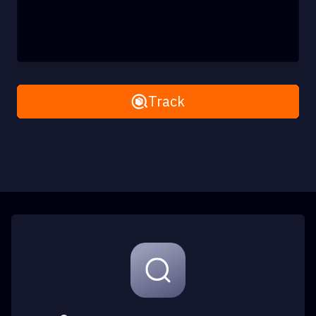
Remove All
Track