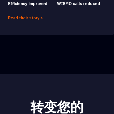
Efficiency improved
WISMO calls reduced
Read their story >
转变您的