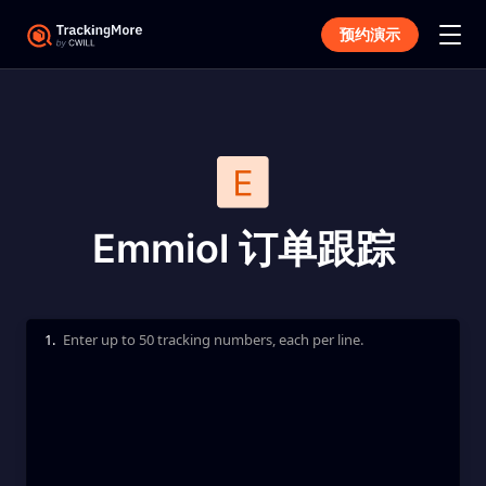
预约演示
Emmiol 订单跟踪
1.
Enter up to 50 tracking numbers, each per line.