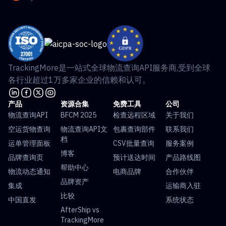
TrackingMore是一站式全球物流查询API服务商,受到全球
各行业超过1万多家企业的信赖和认可。
产品
资源合集
免费工具
公司
物流查询API
BFCM 2025
检查远程区域
关于我们
空运货物查询
物流查询API文
包裹查询部件
联系我们
档
运单管理面板
CSV批量查询
服务案例
博客
品牌查询页
预计送达时间
产品路线图
帮助中心
物流动态通知
电商品牌
合作伙伴
品牌资产
集成
运输商入驻
比较
中国直发
系统状态
AfterShip vs
TrackingMore