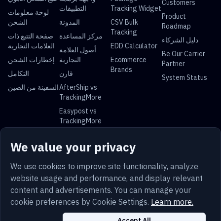
Customers
Tracking Widget
التطبيقات
لوحة معلومات
Product
CSV Bulk
المدونة
الشحن
Roadmap
Tracking
مركز المساعدة
صفحة التتبع ذات
دليل الشركاء
EDD Calculator
العلامات التجارية
أصول العلامة
Be Our Carrier
Ecommerce
التجارية
إخطارات الشحن
Partner
Brands
قارن
التكامل
System Status
AfterShip vs
السفينة من الصين
TrackingMore
Easypost vs
TrackingMore
Universal Parcel Tracking
We value your privacy
USPS Tracking
UPS Tracking
FedEx Tracking
DHL Tracking
China Post
Royal Mail
Yun Express
Australia Post
We use cookies to improve site functionality, analyze
Tracking
Tracking
Tracking
Tracking
website usage and performance, and display relevant
content and advertisements. You can manage your
cookie preferences by Cookie Settings.
Learn more.
Trust
حماية
Sitemap
Privacy
Terms
Accept All