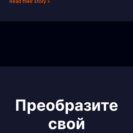
Read their story >
Преобразите
свой