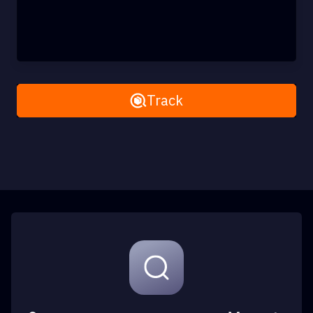
Remove All
Track