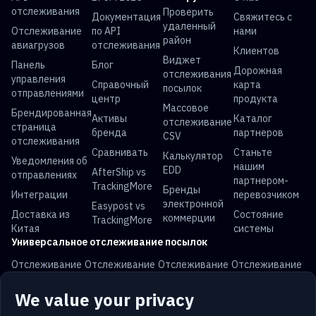
отслеживания
Проверить
Документация
Свяжитесь с
удаленный
Отслеживание
по API
нами
район
авиагрузов
отслеживания
Клиентов
Виджет
Панель
Блог
Дорожная
отслеживания
управления
Справочный
карта
посылок
отправлениями
центр
продукта
Массовое
Брендированная
Активы
Каталог
отслеживание
страница
бренда
партнеров
CSV
отслеживания
Сравнивать
Станьте
Калькулятор
Уведомления об
нашим
EDD
AfterShip vs
отправлениях
партнером-
TrackingMore
Бренды
Интеграции
перевозчиком
электронной
Easypost vs
Доставка из
Состояние
коммерции
TrackingMore
Китая
системы
Универсальное отслеживание посылок
Отслеживание
Отслеживание
Отслеживание
Отслеживание
USPS
UPS
FedEx
DHL
We value your privacy
Отслеживание
Отслеживание
Отслеживание
Отслеживание
China Post
Royal Mail
Yun Express
Australia Post