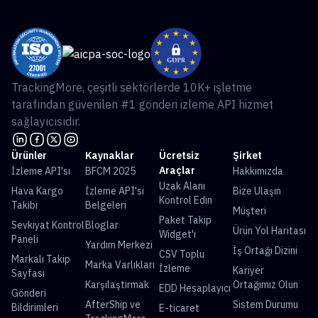
TrackingMore, çeşitli sektörlerde 10K+ işletme
tarafından güvenilen #1 gönderi izleme API hizmet
sağlayıcısıdır.
Ürünler
Kaynaklar
Ücretsiz
Şirket
Araçlar
İzleme API'sı
BFCM 2025
Hakkımızda
Uzak Alanı
Hava Kargo
İzleme API'si
Bize Ulaşın
Kontrol Edin
Takibi
Belgeleri
Müşteri
Paket Takip
Sevkiyat Kontrol
Bloglar
Ürün Yol Haritası
Widget'ı
Paneli
Yardım Merkezi
İş Ortağı Dizini
CSV Toplu
Markalı Takip
Marka Varlıkları
İzleme
Kariyer
Sayfası
Karşılaştırmak
Ortağımız Olun
EDD Hesaplayıcı
Gönderi
AfterShip ve
Sistem Durumu
Bildirimleri
E-ticaret