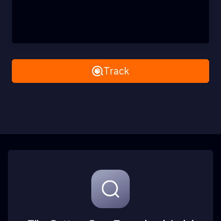
Remove All
Track