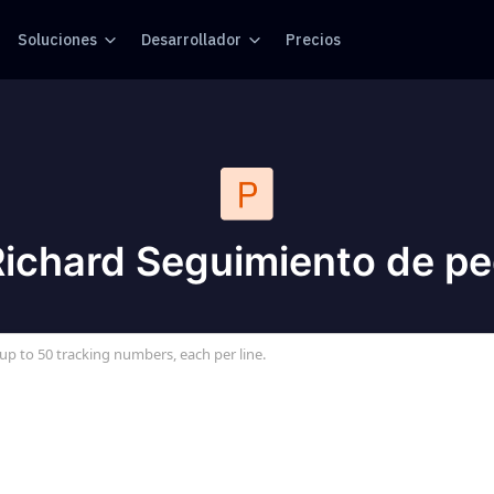
Soluciones
Desarrollador
Precios
Richard Seguimiento de p
up to 50 tracking numbers, each per line.