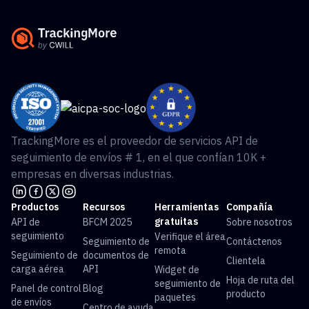
TrackingMore es el proveedor de servicios API de
seguimiento de envíos # 1, en el que confían 10K +
empresas en diversas industrias.
Productos
Recursos
Herramientas
Compañía
gratuitas
API de
BFCM 2025
Sobre nosotros
seguimiento
Verifique el área
Seguimiento de
Contáctenos
remota
Seguimiento de
documentos de
Clientela
carga aérea
API
Widget de
Hoja de ruta del
seguimiento de
Panel de control
Blog
producto
paquetes
de envíos
Centro de ayuda