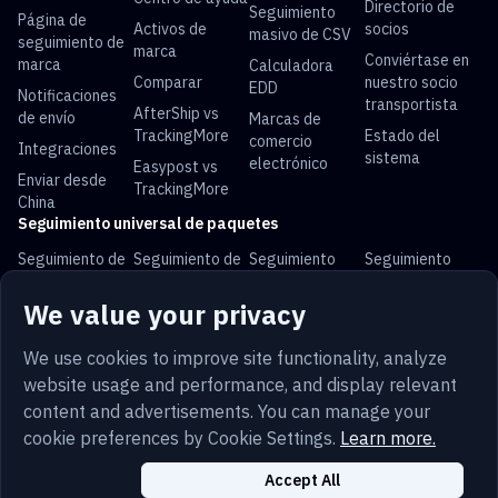
Directorio de
Seguimiento
Página de
Activos de
socios
masivo de CSV
seguimiento de
marca
Conviértase en
marca
Calculadora
Comparar
nuestro socio
EDD
Notificaciones
transportista
AfterShip vs
de envío
Marcas de
TrackingMore
Estado del
comercio
Integraciones
sistema
electrónico
Easypost vs
Enviar desde
TrackingMore
China
Seguimiento universal de paquetes
Seguimiento de
Seguimiento de
Seguimiento
Seguimiento
USPS
UPS
FedEx
DHL
We value your privacy
Seguimiento de
Seguimiento de
Seguimiento de
Seguimiento de
China Post
Royal Mail
Yun Express
Australia Post
We use cookies to improve site functionality, analyze
website usage and performance, and display relevant
content and advertisements. You can manage your
cookie preferences by Cookie Settings.
Learn more.
Letra chica
Privacidad
Mapa del sitio
Español
Seguridad
Trust
Cookies
Accept All