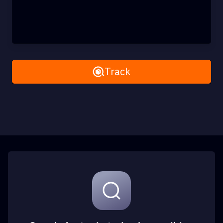
Remove All
Track