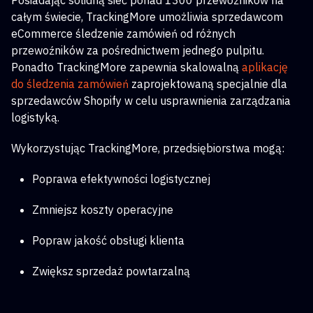
Posiadając solidną sieć ponad 1300 przewoźników na
całym świecie, TrackingMore umożliwia sprzedawcom
eCommerce śledzenie zamówień od różnych
przewoźników za pośrednictwem jednego pulpitu.
Ponadto TrackingMore zapewnia skalowalną
aplikację
do śledzenia zamówień
zaprojektowaną specjalnie dla
sprzedawców Shopify w celu usprawnienia zarządzania
logistyką.
Wykorzystując TrackingMore, przedsiębiorstwa mogą:
Poprawa efektywności logistycznej
Zmniejsz koszty operacyjne
Popraw jakość obsługi klienta
Zwiększ sprzedaż powtarzalną