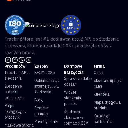
TrackingMore jest #1 dostawcą usług API do śledzenia
przesyłek, któremu zaufało 10K+ przedsiębiorstw z
różnych branż.
Produktów
Zasoby
Darmowe
Firma
narzędzia
Interfejs API
BFCM 2025
O nas
śledzenia
Sprawdź zdalny
Dokumentacja
Skontaktuj się z
obszar
Śledzenie
interfejsu API
nami
ładunku
śledzenia
Widżet
Klientela
lotniczego
śledzenia
Blog
Mapa drogowa
paczek
Pulpit
Centrum
produktu
nawigacyjny
Śledzenie
pomocy
Katalog
przesyłki
zbiorcze w
Zasoby marki
partnerów
formacie CSV
Markowa strona