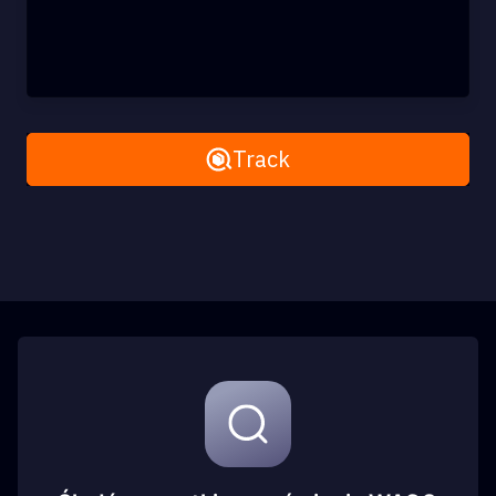
Remove All
Track