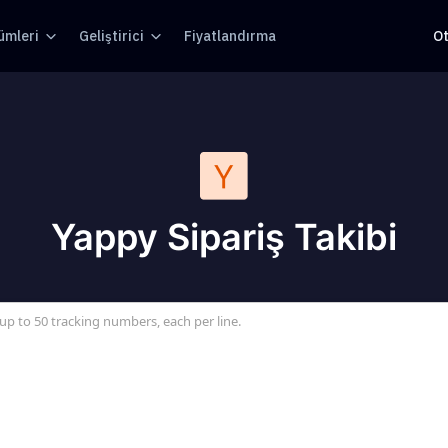
ümleri
Geliştirici
Fiyatlandırma
O
Yappy Sipariş Takibi
up to 50 tracking numbers, each per line.