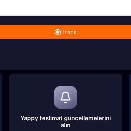
Remove All
Track
Yappy teslimat güncellemelerini
alın