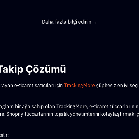
Daha fazla bilgi edinin →
ş Takip Çözümü
ayan e-ticaret satıcıları için
TrackingMore
şüphesiz en iyi seç
am bir ağa sahip olan TrackingMore, e-ticaret tüccarlarının çeş
, Shopify tüccarlarının lojistik yönetimlerini kolaylaştırmak iç
lir: