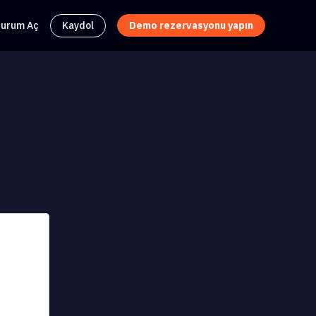
turum Aç
Kaydol
Demo rezervasyonu yapın