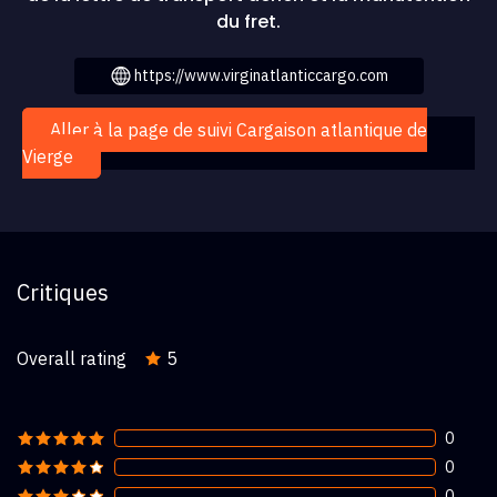
du fret.
https://www.virginatlanticcargo.com
Aller à la page de suivi Cargaison atlantique de
Vierge
Critiques
Overall rating
5
0
0
0