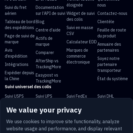
éloignée
nous
Suivi du fret
Documentation
aérien
sur l’API de suivi
Widget de suivi
Contactez-nous
des colis
Tableau de bord
Blog
Clientèle
des expéditions
Suivi en masse
Centre d’aide
Feuille de route
CSV
Page de suivi de
du produit
Actifs de
marque
Calculateur EDD
marque
Annuaire des
Avis
Marques de
partenaires
Comparer
d’expédition
commerce
Soyez notre
AfterShip vs
électronique
Intégrations
partenaire
TrackingMore
transporteur
Expédier depuis
Easypost vs
la Chine
État du système
TrackingMore
Suivi universel des colis
Suivi USPS
Suivi UPS
Suivi FedEx
Suivi DHL
Suivi China Post
Suivi Royal Mail
Suivi Yun
Suivi Australia
We value your privacy
Express
Post
We use cookies to improve site functionality, analyze
website usage and performance, and display relevant