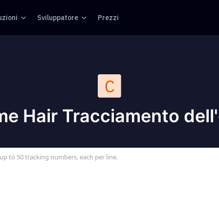
uzioni
Sviluppatore
Prezzi
e Hair Tracciamento dell
up to 50 tracking numbers, each per line.