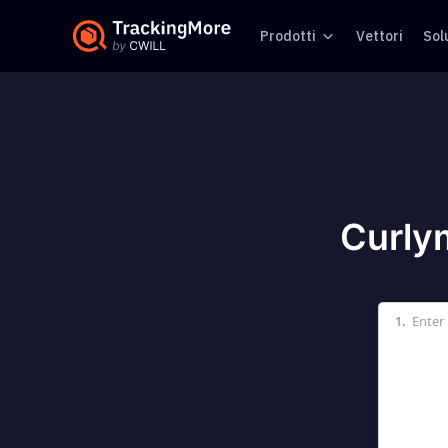
Prodotti
Vettori
Sol
Curlym
1.
Enter 