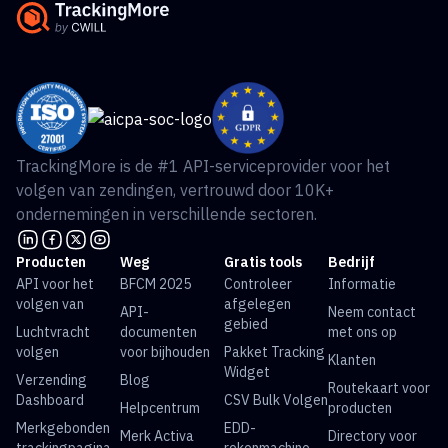
TrackingMore is de #1 API-serviceprovider voor het
volgen van zendingen, vertrouwd door 10K+
ondernemingen in verschillende sectoren.
Producten
Weg
Gratis tools
Bedrijf
API voor het
BFCM 2025
Controleer
Informatie
volgen van
afgelegen
API-
Neem contact
gebied
Luchtvracht
documenten
met ons op
volgen
voor bijhouden
Pakket Tracking
Klanten
Widget
Verzending
Blog
Routekaart voor
Dashboard
CSV Bulk Volgen
Helpcentrum
producten
Merkgebonden
EDD-
Merk Activa
Directory voor