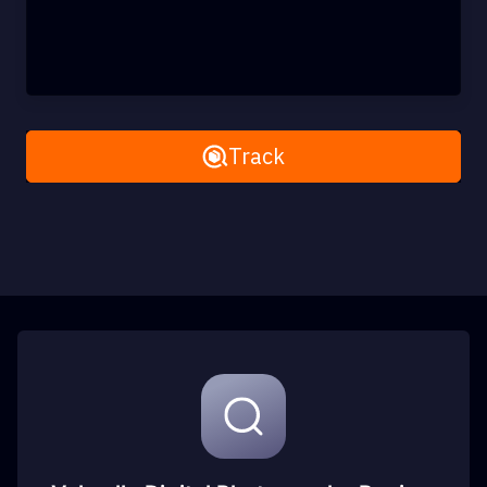
Remove All
Track