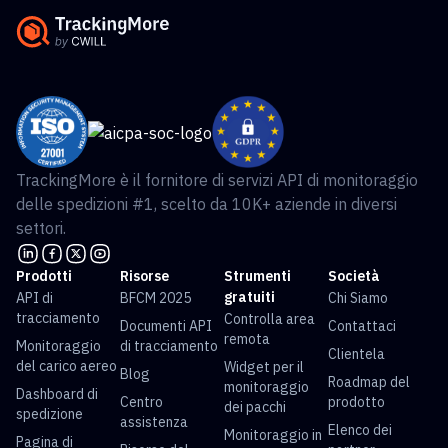
TrackingMore è il fornitore di servizi API di monitoraggio
delle spedizioni #1, scelto da 10K+ aziende in diversi
settori.
Prodotti
Risorse
Strumenti
Società
gratuiti
API di
BFCM 2025
Chi Siamo
tracciamento
Controlla area
Documenti API
Contattaci
remota
Monitoraggio
di tracciamento
Clientela
del carico aereo
Widget per il
Blog
Roadmap del
monitoraggio
Dashboard di
Centro
prodotto
dei pacchi
spedizione
assistenza
Elenco dei
Monitoraggio in
Pagina di