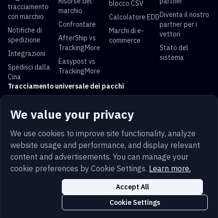
Risorse del
partner
blocco CSV
tracciamento
marchio
Diventa il nostro
con marchio
Calcolatore EDD
Confrontare
partner per i
Notifiche di
Marchi di e-
vettori
AfterShip vs
spedizione
commerce
TrackingMore
Stato del
Integrazioni
sistema
Easypost vs
Spedisci dalla
TrackingMore
Cina
Tracciamento universale dei pacchi
Tracciamento
Tracciamento
Tracciamento
Tracciamento
We value your privacy
USPS
UPS
FedEx
DHL
Tracciamento
Tracciamento
Tracciamento
Tracciamento
We use cookies to improve site functionality, analyze
China Post
Royal Mail
Yun Express
Australia Post
website usage and performance, and display relevant
content and advertisements. You can manage your
cookie preferences by Cookie Settings.
Learn more.
Termini
Privacy
Mappa del sito
Sicurezza
Accept All
Italiano
Trust
Cookie
Impostazioni dei cookie
Cookie Settings
Copyright © 2014-2026 TrackingMore. All Rights Reserved.