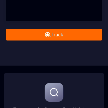
Remove All
Track