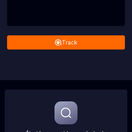
Remove All
Track