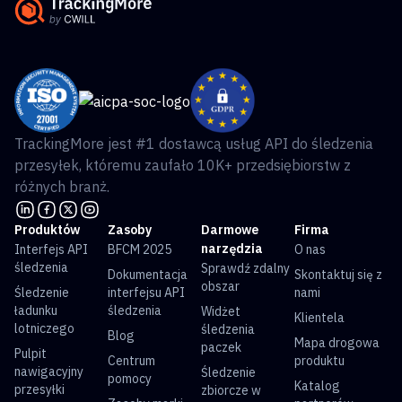
TrackingMore jest #1 dostawcą usług API do śledzenia
przesyłek, któremu zaufało 10K+ przedsiębiorstw z
różnych branż.
Produktów
Zasoby
Darmowe
Firma
narzędzia
Interfejs API
BFCM 2025
O nas
śledzenia
Sprawdź zdalny
Dokumentacja
Skontaktuj się z
obszar
Śledzenie
interfejsu API
nami
ładunku
śledzenia
Widżet
Klientela
lotniczego
śledzenia
Blog
Mapa drogowa
paczek
Pulpit
Centrum
produktu
nawigacyjny
Śledzenie
pomocy
Katalog
przesyłki
zbiorcze w