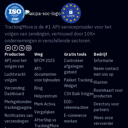
TrackingMore is de #1 API-serviceprovider voor het
volgen van zendingen, vertrouwd door 10K+
ondernemingen in verschillende sectoren.
Producten
Weg
Gratis tools
Bedrijf
API voor het
BFCM 2025
Controleer
Informatie
volgen van
afgelegen
API-
Neem contact
gebied
Luchtvracht
documenten
met ons op
volgen
voor bijhouden
Pakket Tracking
Klanten
Widget
Verzending
Blog
Routekaart voor
Dashboard
CSV Bulk Volgen
Helpcentrum
producten
Merkgebonden
EDD-
Merk Activa
Directory voor
trackingpagina
rekenmachine
partners
Vergelijken
Notificaties van
E-commerce
Wees onze
AfterShip vs
verzendingen
merken
vervoerder
TrackingMore