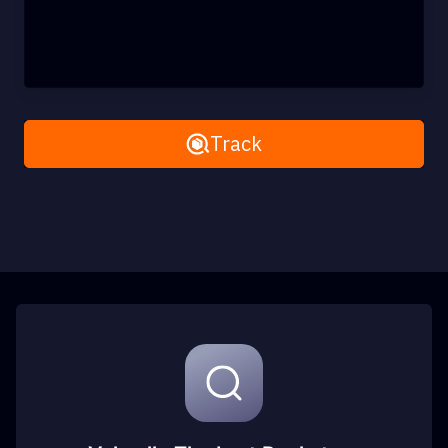
Remove All
Track