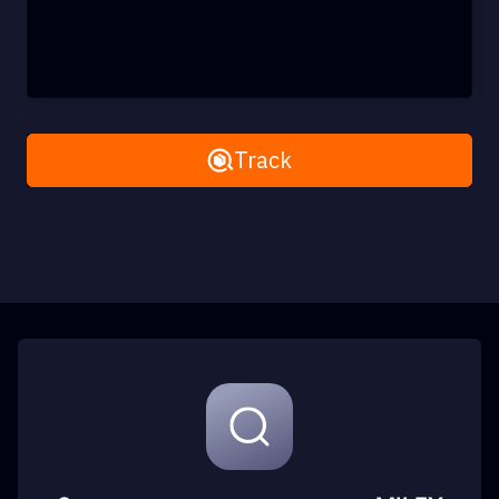
Remove All
Track