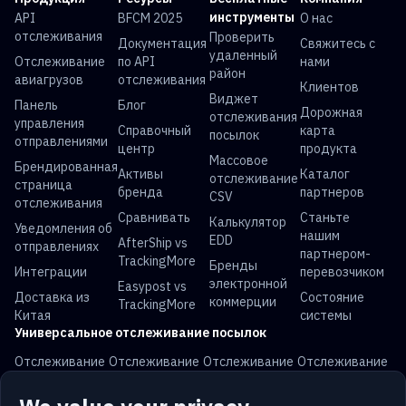
инструменты
API
BFCM 2025
О нас
отслеживания
Проверить
Документация
Свяжитесь с
удаленный
Отслеживание
по API
нами
район
авиагрузов
отслеживания
Клиентов
Виджет
Панель
Блог
Дорожная
отслеживания
управления
Справочный
карта
посылок
отправлениями
центр
продукта
Массовое
Брендированная
Активы
Каталог
отслеживание
страница
бренда
партнеров
CSV
отслеживания
Сравнивать
Станьте
Калькулятор
Уведомления об
нашим
EDD
AfterShip vs
отправлениях
партнером-
TrackingMore
Бренды
Интеграции
перевозчиком
электронной
Easypost vs
Доставка из
Состояние
коммерции
TrackingMore
Китая
системы
Универсальное отслеживание посылок
Отслеживание
Отслеживание
Отслеживание
Отслеживание
USPS
UPS
FedEx
DHL
Отслеживание
Отслеживание
Отслеживание
Отслеживание