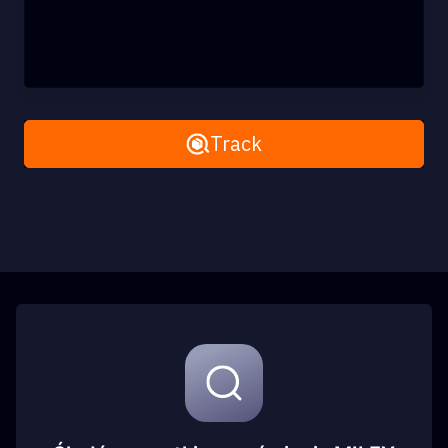
Remove All
Track