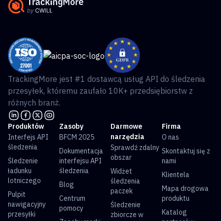
TrackingMore jest #1 dostawcą usług API do śledzenia
przesyłek, któremu zaufało 10K+ przedsiębiorstw z
różnych branż.
Produktów
Zasoby
Darmowe
Firma
narzędzia
Interfejs API
BFCM 2025
O nas
śledzenia
Sprawdź zdalny
Dokumentacja
Skontaktuj się z
obszar
Śledzenie
interfejsu API
nami
ładunku
śledzenia
Widżet
Klientela
lotniczego
śledzenia
Blog
Mapa drogowa
paczek
Pulpit
Centrum
produktu
nawigacyjny
Śledzenie
pomocy
Katalog
przesyłki
zbiorcze w