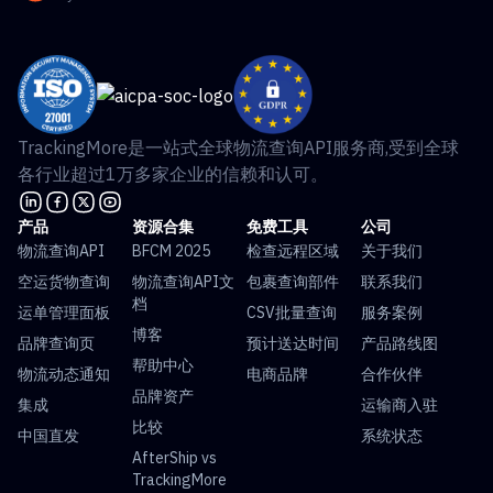
TrackingMore是一站式全球物流查询API服务商,受到全球
各行业超过1万多家企业的信赖和认可。
产品
资源合集
免费工具
公司
物流查询API
BFCM 2025
检查远程区域
关于我们
空运货物查询
物流查询API文
包裹查询部件
联系我们
档
运单管理面板
CSV批量查询
服务案例
博客
品牌查询页
预计送达时间
产品路线图
帮助中心
物流动态通知
电商品牌
合作伙伴
品牌资产
集成
运输商入驻
比较
中国直发
系统状态
AfterShip vs
TrackingMore