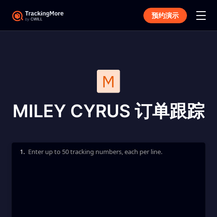
预约演示
MILEY CYRUS 订单跟踪
1.
Enter up to 50 tracking numbers, each per line.