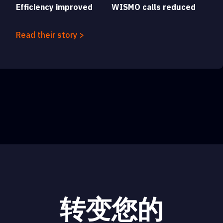
Efficiency improved
WISMO calls reduced
Read their story >
转变您的