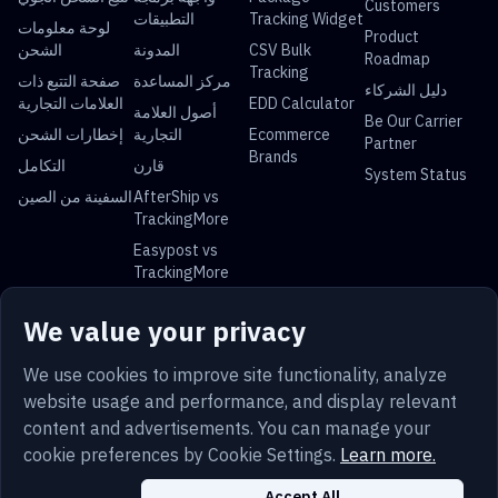
Customers
Tracking Widget
التطبيقات
لوحة معلومات
Product
CSV Bulk
المدونة
الشحن
Roadmap
Tracking
مركز المساعدة
صفحة التتبع ذات
دليل الشركاء
EDD Calculator
العلامات التجارية
أصول العلامة
Be Our Carrier
Ecommerce
التجارية
إخطارات الشحن
Partner
Brands
قارن
التكامل
System Status
AfterShip vs
السفينة من الصين
TrackingMore
Easypost vs
TrackingMore
Universal Parcel Tracking
We value your privacy
USPS Tracking
UPS Tracking
FedEx Tracking
DHL Tracking
China Post
Royal Mail
Yun Express
Australia Post
We use cookies to improve site functionality, analyze
Tracking
Tracking
Tracking
Tracking
website usage and performance, and display relevant
content and advertisements. You can manage your
cookie preferences by Cookie Settings.
Learn more.
Trust
حماية
Sitemap
Privacy
Terms
Accept All