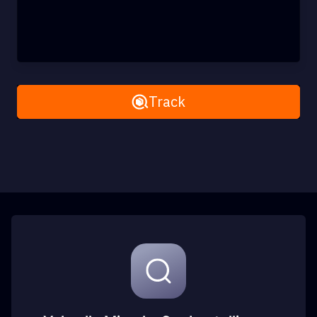
Remove All
Track