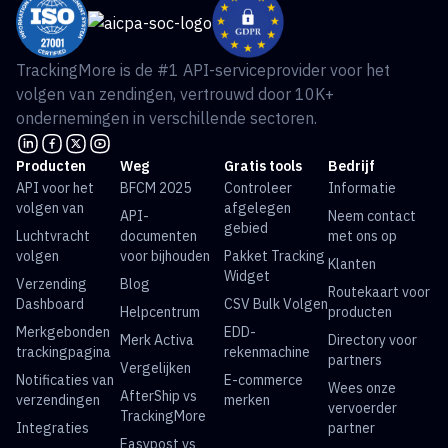
TrackingMore is de #1 API-serviceprovider voor het
volgen van zendingen, vertrouwd door 10K+
ondernemingen in verschillende sectoren.
Producten
Weg
Gratis tools
Bedrijf
API voor het
BFCM 2025
Controleer
Informatie
volgen van
afgelegen
API-
Neem contact
gebied
Luchtvracht
documenten
met ons op
volgen
voor bijhouden
Pakket Tracking
Klanten
Widget
Verzending
Blog
Routekaart voor
Dashboard
CSV Bulk Volgen
Helpcentrum
producten
Merkgebonden
EDD-
Merk Activa
Directory voor
trackingpagina
rekenmachine
partners
Vergelijken
Notificaties van
E-commerce
Wees onze
AfterShip vs
verzendingen
merken
vervoerder
TrackingMore
Integraties
partner
Easypost vs