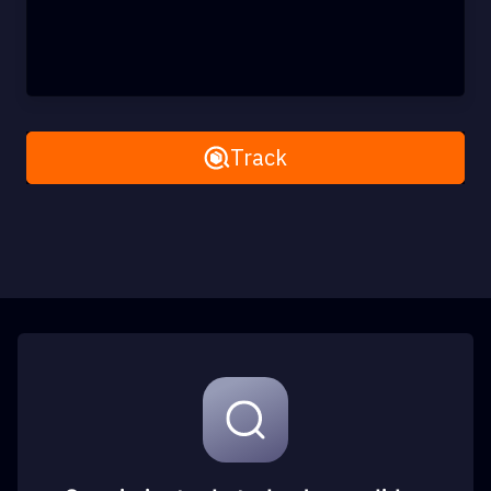
Remove All
Track