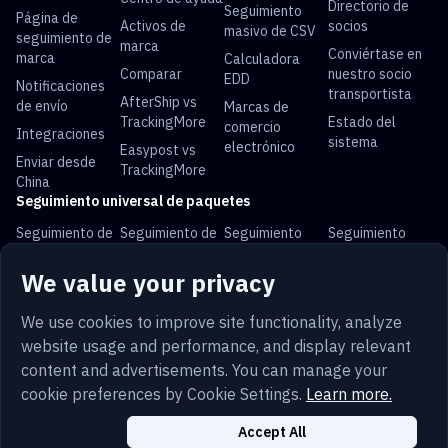
Directorio de
Seguimiento
Página de
Activos de
socios
masivo de CSV
seguimiento de
marca
Conviértase en
marca
Calculadora
Comparar
nuestro socio
EDD
Notificaciones
transportista
AfterShip vs
de envío
Marcas de
TrackingMore
Estado del
comercio
Integraciones
sistema
electrónico
Easypost vs
Enviar desde
TrackingMore
China
Seguimiento universal de paquetes
Seguimiento de
Seguimiento de
Seguimiento
Seguimiento
USPS
UPS
FedEx
DHL
We value your privacy
Seguimiento de
Seguimiento de
Seguimiento de
Seguimiento de
China Post
Royal Mail
Yun Express
Australia Post
We use cookies to improve site functionality, analyze
website usage and performance, and display relevant
content and advertisements. You can manage your
cookie preferences by Cookie Settings.
Learn more.
Letra chica
Privacidad
Mapa del sitio
Español
Seguridad
Trust
Cookies
Accept All