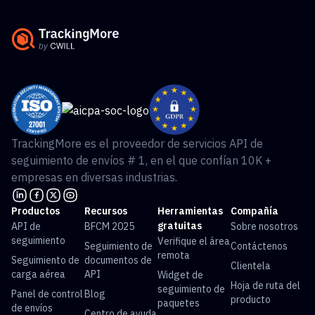
TrackingMore es el proveedor de servicios API de
seguimiento de envíos # 1, en el que confían 10K +
empresas en diversas industrias.
Productos
Recursos
Herramientas
Compañía
gratuitas
API de
BFCM 2025
Sobre nosotros
seguimiento
Verifique el área
Seguimiento de
Contáctenos
remota
Seguimiento de
documentos de
Clientela
carga aérea
API
Widget de
Hoja de ruta del
seguimiento de
Panel de control
Blog
producto
paquetes
de envíos
Centro de ayuda