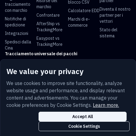
Risorse del
partner
blocco CSV
tracciamento
marchio
Diventa il nostro
con marchio
Calcolatore EDD
Confrontare
partner per i
Notifiche di
Marchi di e-
vettori
AfterShip vs
spedizione
commerce
TrackingMore
Stato del
Integrazioni
sistema
Easypost vs
Spedisci dalla
TrackingMore
Cina
Tracciamento universale dei pacchi
Tracciamento
Tracciamento
Tracciamento
Tracciamento
We value your privacy
USPS
UPS
FedEx
DHL
Tracciamento
Tracciamento
Tracciamento
Tracciamento
We use cookies to improve site functionality, analyze
China Post
Royal Mail
Yun Express
Australia Post
website usage and performance, and display relevant
content and advertisements. You can manage your
cookie preferences by Cookie Settings.
Learn more.
Termini
Privacy
Mappa del sito
Sicurezza
Accept All
Italiano
Trust
Cookie
Impostazioni dei cookie
Cookie Settings
Copyright © 2014-2026 TrackingMore. All Rights Reserved.