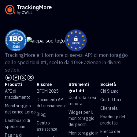
TrackingMore è il fornitore di servizi API di monitoraggio
delle spedizioni #1, scelto da 10K+ aziende in diversi
settori.
Prodotti
Risorse
Strumenti
Società
gratuiti
API di
BFCM 2025
Chi Siamo
tracciamento
Controlla area
Documenti API
Contattaci
remota
Monitoraggio
di tracciamento
Clientela
del carico aereo
Widget per il
Blog
Roadmap del
monitoraggio
Dashboard di
Centro
prodotto
dei pacchi
spedizione
assistenza
Elenco dei
Monitoraggio in
Pagina di