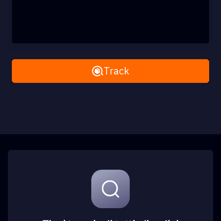
Remove All
Track