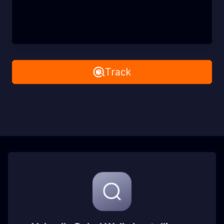
Remove All
Track