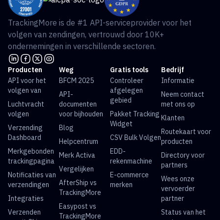
TrackingMore is de #1 API-serviceprovider voor het
volgen van zendingen, vertrouwd door 10K+
ondernemingen in verschillende sectoren.
Producten
Weg
Gratis tools
Bedrijf
API voor het
BFCM 2025
Controleer
Informatie
volgen van
afgelegen
API-
Neem contact
gebied
Luchtvracht
documenten
met ons op
volgen
voor bijhouden
Pakket Tracking
Klanten
Widget
Verzending
Blog
Routekaart voor
Dashboard
CSV Bulk Volgen
Helpcentrum
producten
Merkgebonden
EDD-
Merk Activa
Directory voor
trackingpagina
rekenmachine
partners
Vergelijken
Notificaties van
E-commerce
Wees onze
AfterShip vs
verzendingen
merken
vervoerder
TrackingMore
Integraties
partner
Easypost vs
Verzenden
Status van het
TrackingMore