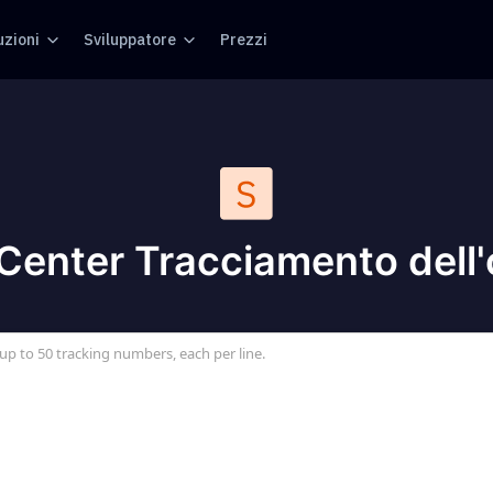
uzioni
Sviluppatore
Prezzi
Center Tracciamento dell'
up to 50 tracking numbers, each per line.