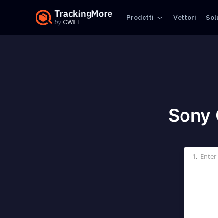
Prodotti
Vettori
Sol
Sony 
1.
Enter 