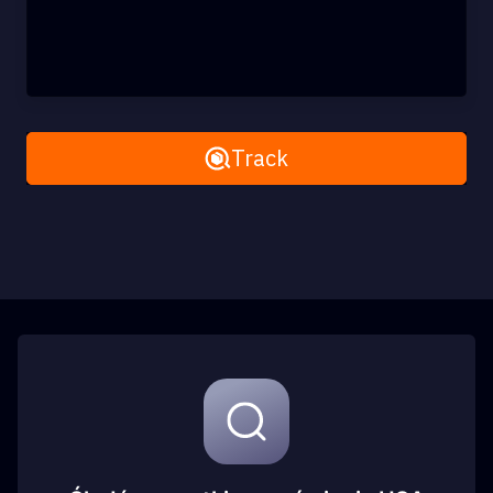
Remove All
Track