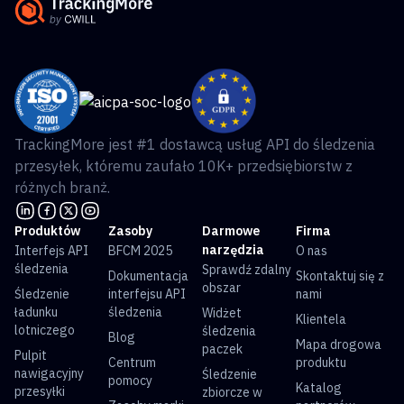
TrackingMore jest #1 dostawcą usług API do śledzenia
przesyłek, któremu zaufało 10K+ przedsiębiorstw z
różnych branż.
Produktów
Zasoby
Darmowe
Firma
narzędzia
Interfejs API
BFCM 2025
O nas
śledzenia
Sprawdź zdalny
Dokumentacja
Skontaktuj się z
obszar
Śledzenie
interfejsu API
nami
ładunku
śledzenia
Widżet
Klientela
lotniczego
śledzenia
Blog
Mapa drogowa
paczek
Pulpit
Centrum
produktu
nawigacyjny
Śledzenie
pomocy
Katalog
przesyłki
zbiorcze w