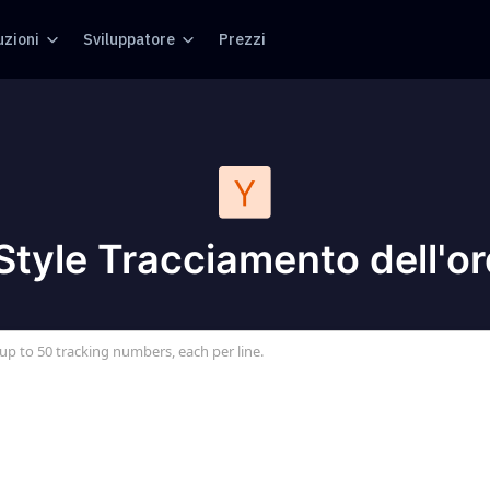
uzioni
Sviluppatore
Prezzi
Style Tracciamento dell'or
up to 50 tracking numbers, each per line.