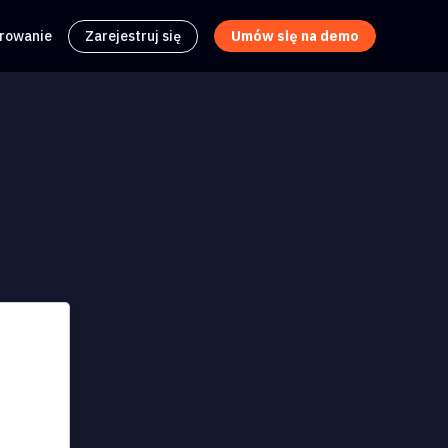
trowanie
Zarejestruj się
Umów się na demo