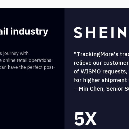
ail industry
"TrackingMore's tra
 journey with
 online retail operations
relieve our customer
 can have the perfect post-
of WISMO requests, w
for higher shipment vi
– Min Chen, Senior S
5X