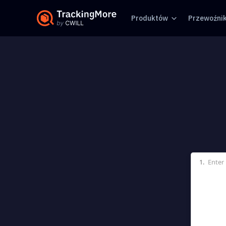
Produktów
Przewoźni
1.
Enter 