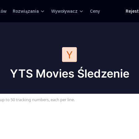
ków
Rozwiązania
Wywoływacz
Ceny
Rejes
YTS Movies Śledzenie
up to 50 tracking numbers, each per line.