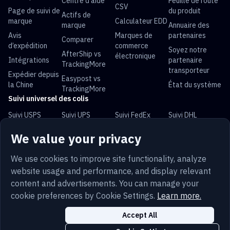
Centre d’aide
Feuille de route
CSV
Page de suivi de
du produit
Actifs de
marque
Calculateur EDD
marque
Annuaire des
Avis
Marques de
partenaires
Comparer
d’expédition
commerce
Soyez notre
AfterShip vs
électronique
Intégrations
partenaire
TrackingMore
transporteur
Expédier depuis
Easypost vs
la Chine
État du système
TrackingMore
Suivi universel des colis
Suivi USPS
Suivi UPS
Suivi FedEx
Suivi DHL
Suivi China Post
Suivi Royal Mail
Suivi Yun
Suivi Australia
We value your privacy
Express
Post
We use cookies to improve site functionality, analyze
website usage and performance, and display relevant
content and advertisements. You can manage your
Petits caractères
Vie privée
Plan du site
cookie preferences by Cookie Settings.
Learn more.
Français
Sécurité
Trust
Cookies
Paramètres des cookies
Accept All
Copyright © 2014-2026 TrackingMore. All Rights Reserved.