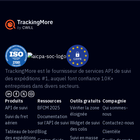
TrackingMore est le fournisseur de services API de suivi
des expéditions #1, auquel font confiance 10K+
entreprises dans divers secteurs.
Produits
Ressources
Outils gratuits
Compagnie
API de suivi
BFCM 2025
Vérifier la zone
Qui sommes-
éloignée
nous
Suivi du fret
Documentation
aérien
sur l’API de suivi
Widget de suivi
Contactez-nous
des colis
Tableau de bord
Blog
Clientèle
des expéditions
Suivi en masse