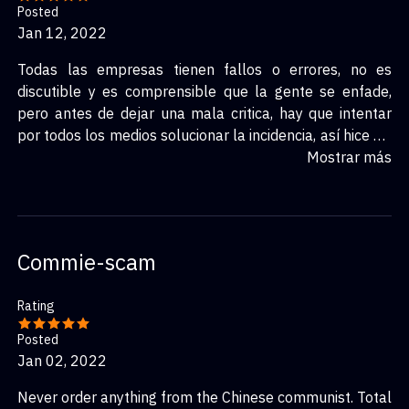
Posted
Jan 12, 2022
Todas las empresas tienen fallos o errores, no es
discutible y es comprensible que la gente se enfade,
pero antes de dejar una mala critica, hay que intentar
por todos los medios solucionar la incidencia, así hice yo.
Me atendió tanto como el whatsapp de la empresa,
Mostrar más
como el repartidor que muy amablemente aguantó lo
pesada que fui; entre ambos consiguieron arreglar la
incidencia y llegaron mis paquetes perfectamente. Se
portaron muy bien conmigo, se mantuvieron en contacto
Commie-scam
todo el día hasta que los paquetes llegaron. Por mi
parte, yo si puedo agradecerles el trato tan amable y
Rating
puedo agradecerles el servicio prestado. Me llamaron
cuando no estaba en casa y pude solucionar todo
Posted
adecuadamente. No niego los testimonios del resto,
Jan 02, 2022
pero también muchas veces si quiera el paquete llega a
Never order anything from the Chinese communist. Total
la propia empresa o no se pone de nuestra parte y