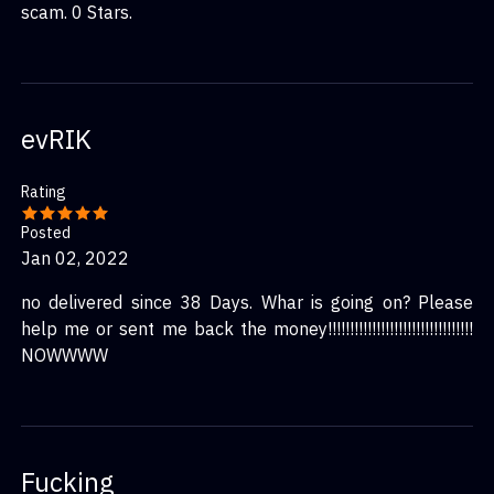
scam. 0 Stars.
exigimos todo a gritos, lo que tampoco nos ayuda en
nada. Les pongo 5 estrellas, y espero que en el futuro
Urvaam consiga muchas más bien merecidas. Un
saludo.
evRIK
Rating
Posted
Jan 02, 2022
no delivered since 38 Days. Whar is going on? Please
help me or sent me back the money!!!!!!!!!!!!!!!!!!!!!!!!!!!!!!!!!
NOWWWW
Fucking