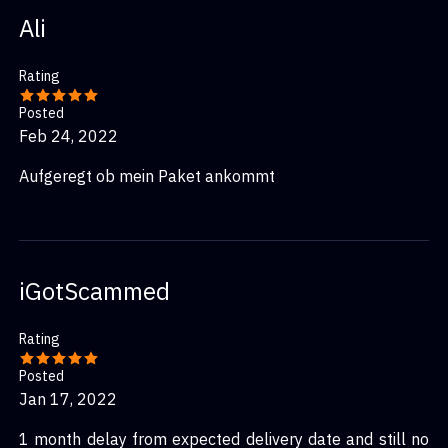
Ali
Rating
Posted
Feb 24, 2022
Aufgeregt ob mein Paket ankommt
iGotScammed
Rating
Posted
Jan 17, 2022
1 month delay from expected delivery date and still no