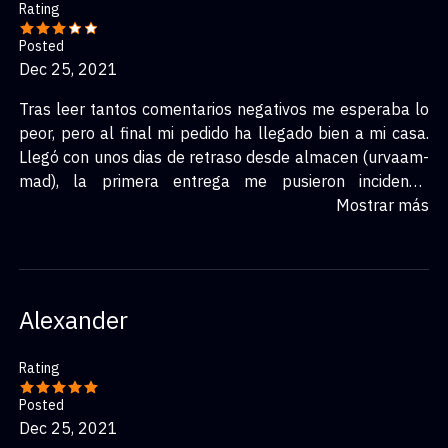
Rating
Posted
Dec 25, 2021
Tras leer tantos comentarios negativos me esperaba lo
peor, pero al final mi pedido ha llegado bien a mi casa.
Llegó con unos dias de retraso desde almacen (urvaam-
mad), la primera entrega me pusieron incidencia
(aplazado fecha de entrega) y la segunda incidencia
Mostrar más
(ausente), cosa que no es verdad, estuve en casa todo el
día. Dos dias despues aparece el repartidor con el
paquete en mi casa, eso si, sin pedir DNI ni nada...
Espero que os vaya bien con vuestros pedidos, mucha
Alexander
suerte.
Rating
Posted
Dec 25, 2021