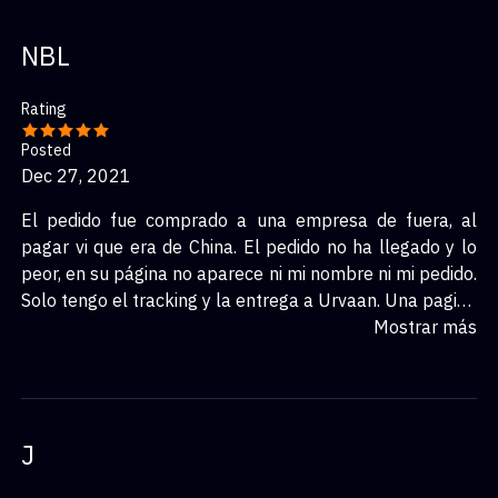
está reembolsando el dinero, pero mi pregunta es que
cojones hacen los de urvaan con los paquetes que no
NBL
entregan?. Y otra cosa alguien sabe cual es la dirección
de la oficina de urvaam en Barcelona?, porque llame al
Rating
teléfono móvil que pone en su web y me colgaban la
llamada, mande un WhatsApp y ni me leyeron y mande
Posted
un email y tampoco recibí respuesta.
Dec 27, 2021
El pedido fue comprado a una empresa de fuera, al
pagar vi que era de China. El pedido no ha llegado y lo
peor, en su página no aparece ni mi nombre ni mi pedido.
Solo tengo el tracking y la entrega a Urvaan. Una pagina
web que NO tiene dirección de los almacenes ni en
Mostrar más
Madrid ni Barcelona. Me temo que es una estafa y de
ser así iré a la OCU. Sugiero a todos los que aqui tienen
la misma situacion si no tenemos respuestas, que
hagamos un frente común si se trata de una estafa.
J