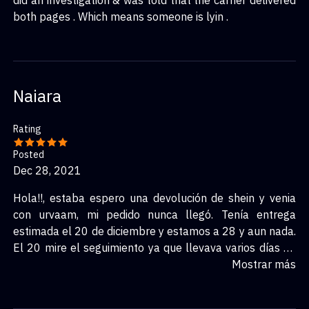
did an investigation & was told that the carrier delivered
both pages . Which means someone is lyin .
Naiara
Rating
Posted
Dec 28, 2021
Hola!!, estaba espero una devolución de shein y venia
con urvaam, mi pedido nunca llegó. Tenía entrega
estimada el 20 de diciembre y estamos a 28 y aun nada.
El 20 mire el seguimiento ya que llevava varios días en
la agencia y de repente me ponía que mi paquete había
Mostrar más
sido extraviado, ya os imaginaréis mi cabreo ya que era
el regalo de reyes de mi madre... Finalmente shein me