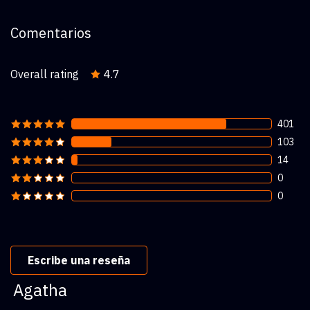
Comentarios
Overall rating
4.7
401
103
14
0
0
Escribe una reseña
Agatha