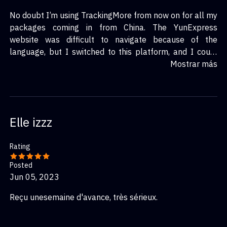
No doubt I’m using TrackingMore from now on for all my
packages coming in from China. The YunExpress
website was difficult to navigate because of the
language, but I switched to this platform, and I could
easily understand how my package was progressing. I
Mostrar más
recommend the service. It breaks down the tracking
statuses into easy-to-understand sub-statuses, which
helps you know what is happening even when the
carrier is not updating new events on the package.
Elle izzz
Rating
Posted
Jun 05, 2023
Reçu unesemaine d'avance, très sérieux.