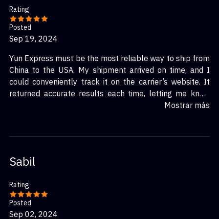
Rating
Posted
Sep 19, 2024
Yun Express must be the most reliable way to ship from
China to the USA. My shipment arrived on time, and I
could conveniently track it on the carrier’s website. It
returned accurate results each time, letting me know
when to expect the delivery and when to avail myself.
Mostrar más
Having delivery confirmation and proof of delivery would
enhance the entire experience, but it is great so far.
Sabil
Rating
Posted
Sep 02, 2024