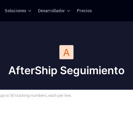
Soluciones
Desarrollador
Precios
AfterShip Seguimiento
up to 50 tracking numbers, each per line.