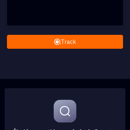
Remove All
Track