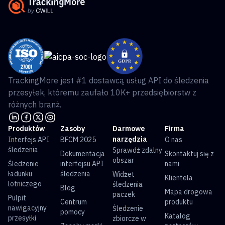
TrackingMore jest #1 dostawcą usług API do śledzenia
przesyłek, któremu zaufało 10K+ przedsiębiorstw z
różnych branż.
Produktów
Zasoby
Darmowe
Firma
narzędzia
Interfejs API
BFCM 2025
O nas
śledzenia
Sprawdź zdalny
Dokumentacja
Skontaktuj się z
obszar
Śledzenie
interfejsu API
nami
ładunku
śledzenia
Widżet
Klientela
lotniczego
śledzenia
Blog
Mapa drogowa
paczek
Pulpit
Centrum
produktu
nawigacyjny
Śledzenie
pomocy
Katalog
przesyłki
zbiorcze w