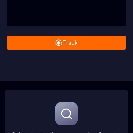
Remove All
Track