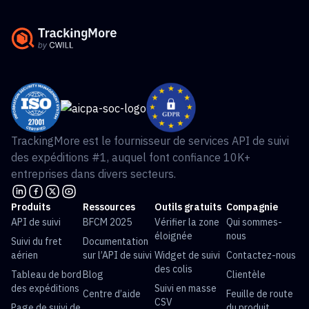
TrackingMore est le fournisseur de services API de suivi
des expéditions #1, auquel font confiance 10K+
entreprises dans divers secteurs.
Produits
Ressources
Outils gratuits
Compagnie
API de suivi
BFCM 2025
Vérifier la zone
Qui sommes-
éloignée
nous
Suivi du fret
Documentation
aérien
sur l’API de suivi
Widget de suivi
Contactez-nous
des colis
Tableau de bord
Blog
Clientèle
des expéditions
Suivi en masse
Centre d’aide
Feuille de route
CSV
Page de suivi de
du produit