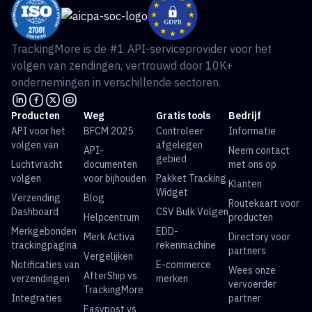
TrackingMore is de #1 API-serviceprovider voor het
volgen van zendingen, vertrouwd door 10K+
ondernemingen in verschillende sectoren.
Producten
Weg
Gratis tools
Bedrijf
API voor het
BFCM 2025
Controleer
Informatie
volgen van
afgelegen
API-
Neem contact
gebied
Luchtvracht
documenten
met ons op
volgen
voor bijhouden
Pakket Tracking
Klanten
Widget
Verzending
Blog
Routekaart voor
Dashboard
CSV Bulk Volgen
Helpcentrum
producten
Merkgebonden
EDD-
Merk Activa
Directory voor
trackingpagina
rekenmachine
partners
Vergelijken
Notificaties van
E-commerce
Wees onze
AfterShip vs
verzendingen
merken
vervoerder
TrackingMore
Integraties
partner
Easypost vs