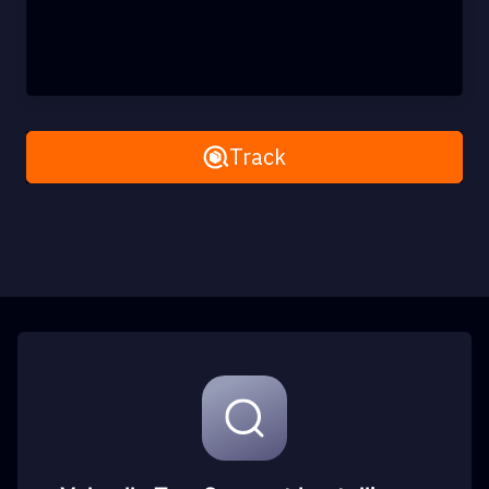
Remove All
Track