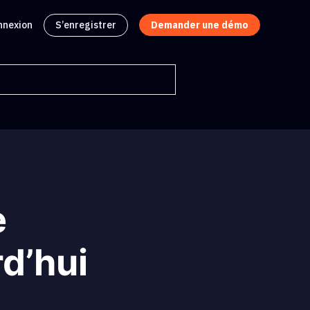
nnexion
S’enregistrer
Demander une démo
e
rd’hui