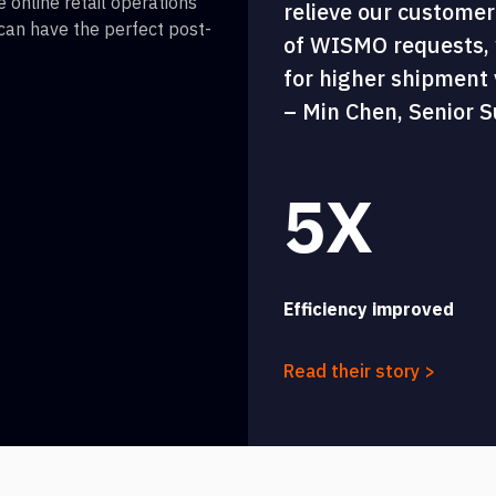
 online retail operations
relieve our customer
 can have the perfect post-
of WISMO requests, w
for higher shipment vi
– Min Chen, Senior S
5X
Efficiency improved
Read their story >