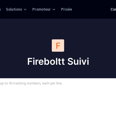
s
Solutions
Promoteur
Prisée
Co
Fireboltt Suivi
up to 50 tracking numbers, each per line.