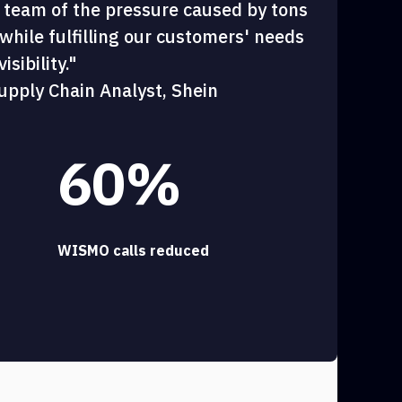
 team of the pressure caused by tons
hile fulfilling our customers' needs
sibility."
upply Chain Analyst, Shein
60%
WISMO calls reduced