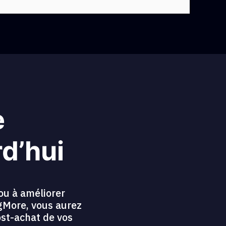
e
rd’hui
ou à améliorer
ngMore, vous aurez
ost-achat de vos