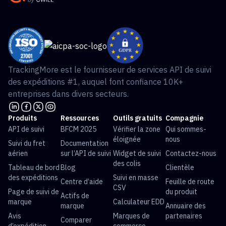
TrackingMore est le fournisseur de services API de suivi
des expéditions #1, auquel font confiance 10K+
entreprises dans divers secteurs.
Produits
Ressources
Outils gratuits
Compagnie
API de suivi
BFCM 2025
Vérifier la zone
Qui sommes-
éloignée
nous
Suivi du fret
Documentation
aérien
sur l’API de suivi
Widget de suivi
Contactez-nous
des colis
Tableau de bord
Blog
Clientèle
des expéditions
Suivi en masse
Centre d’aide
Feuille de route
CSV
Page de suivi de
du produit
Actifs de
marque
Calculateur EDD
marque
Annuaire des
Avis
Marques de
partenaires
Comparer