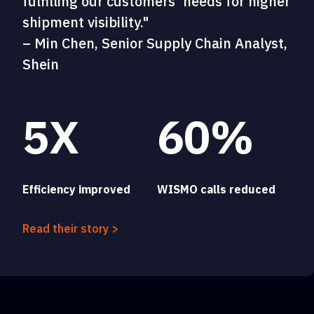
fulfilling our customers' needs for higher
shipment visibility."
– Min Chen, Senior Supply Chain Analyst,
Shein
5X
60%
Efficiency improved
WISMO calls reduced
Read their story >