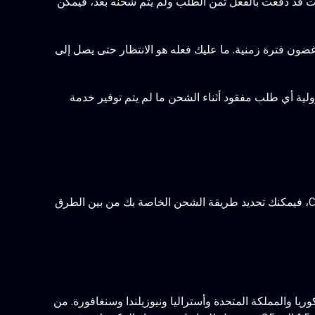
نت قد دفعت بالفعل ثمن الطلب ولم يتم شحنه بعد، فيمكن
ضون فترة زمنية. ما عليك فعله هو الانتظار حتى يصل إلى
Tom لا يدفعها. وبالمثل، لا يتحمل التطبيق مسؤولية أي طلب مفقود أثناء الشحن ما لم يتم توفير خدمة
يتم تسليم الطلبات بناءً على عنوان الوجهة النهائية واختيار طريقة الشحن. في هذه الحالة، إذا اخترت الشحن من China Warehouse، فيمكنك تحديد طريقة الشحن الخاصة بك من بين الطرق
سا واليابان وكوريا والمملكة المتحدة وأستراليا ونيوزيلندا وسنغافورة. من