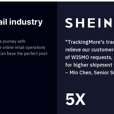
ail industry
"TrackingMore's tra
 journey with
 online retail operations
relieve our customer
 can have the perfect post-
of WISMO requests, w
for higher shipment vi
– Min Chen, Senior S
5X