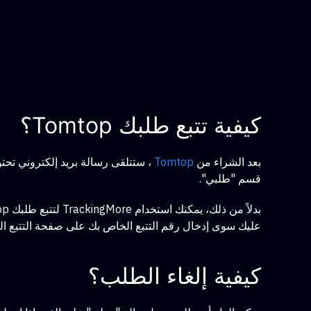
كيفية تتبع طلبك Tomtop؟
بعد الشراء من
Tomtop
قسم "طلبي".
عليك سوى إدخال رقم التتبع الخاص بك على صفحة التتبع الخاصة بـ TrackingMore، وستحصل على آخر التحديثات بشأن طردك دون الحاجة إلى تسجيل 
كيفية إلغاء الطلب؟