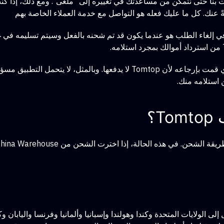
ت بنا حتى نتمكن من مساعدتك في تغييره إلى "ملغى". ومع ذلك، إذا ك
ي إلغاء الطلب هو عندما يكون قد تم شحنه بالفعل وسيتم تسليمه في غ
تذكر أنك ستتحمل رسوم شحن الإرجاع الخاصة بالعنصر الذي قمت بإرجاعه لأن top
؟
 من 7 إلى 15 يوم عمل للوصول إلى الولايات المتحدة وكندا وهولندا وإسبانيا وألمانيا وفرن