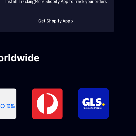
Install TrackingMore Shopify App to track your orders
Get Shopify App >
orldwide