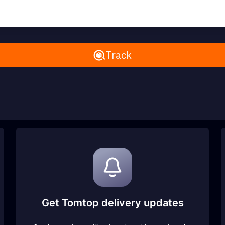
Remove All
Track
Get Tomtop delivery updates