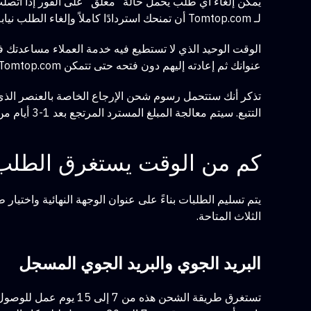
يمكن إلغاء أي طلب يحمل حالة "معلق" على الفور إذا اتصل
لـ Tomtop.com أن تمنحك استردادًا كاملاً وإلغاء الطلب نيابةً عنك. كل ما عليك فعله هو التواصل مع خدمة العملاء الخاصة بهم
الوقت الوحيد الذي لا تستطيع فيه خدمة العملاء مساعدتك ف
عنوانك ثم إعادته إليهم دون فتحه حتى تتمكن Tomtop.com من استرداد أموالك بمجرد استلامه.
التتبع. سيتم معالجة المبلغ المسترد المرتجع بعد 1-3 أيام من استلامه منك.
كم من الوقت يستغرق الطلب Tomtop
الثلاث المتاحة.
البريد الجوي والبريد الجوي المسجل
تستغرق طريقة الشحن هذه