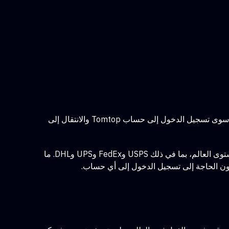
، ستتلقى رسالة بريد إلكتروني تحتوي على ملخص طلبك ورقم التتبع. للتحقق من تفاصيل طلبك، ما عليك سوى تسجيل الدخول إلى حساب Tomtop والانتقال إلى
بدلاً من ذلك، يمكنك استخدام TrackingMore لتتبع طلبك Tomtop بسهولة. تدعم هذه المنصة أكثر من 1300 شركة شحن على مستوى العالم، بما في ذلك USPS وFedEx وUPS وDHL. ما