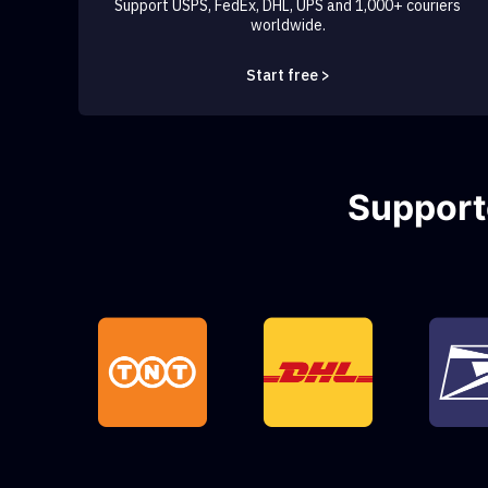
Support USPS, FedEx, DHL, UPS and 1,000+ couriers
worldwide.
Start free >
Support