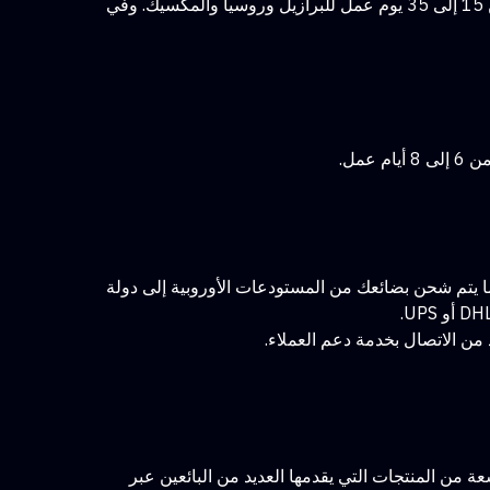
ناحية أخرى، تستغرق من 7 إلى 20 يوم عمل لبلجيكا والدنمرك وفنلندا وأيرلندا والنرويج والبرتغال والسويد وسويسرا. وتستغرق من 15 إلى 35 يوم عمل للبرازيل وروسيا والمكسيك. وفي
مها في جميع أنحاء العالم من 3 إلى 7 أيام عمل فقط. ولكن عندما يتم شحن بضائعك من المستودعات الأوروبية إلى دولة
من الاتصال بخدمة دعم العملاء.
 في يونيو 2004 في شنتشن، الصين. وعلى غرار المتاجر الأخرى، يقدم Tomtop مجموعة واسعة من المنتجات التي يقدمها العديد من البائعين عبر